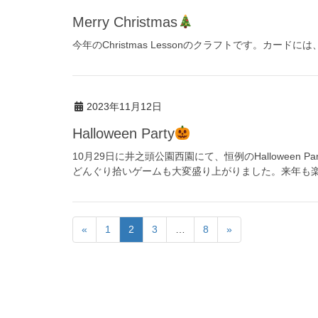
Merry Christmas
今年のChristmas Lessonのクラフトです。カ
2023年11月12日
Halloween Party
10月29日に井之頭公園西園にて、恒例のHalloween
どんぐり拾いゲームも大変盛り上がりました。来年も楽
«
1
2
3
…
8
»