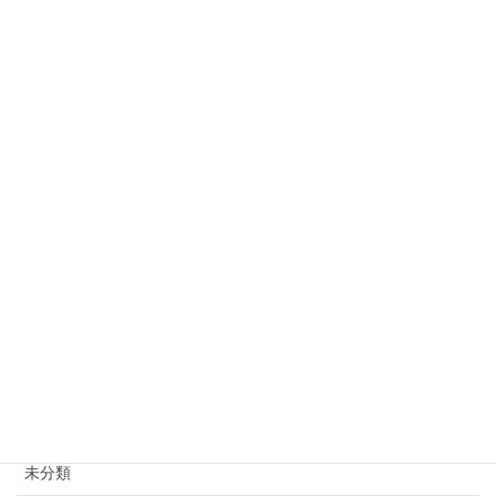
入会金OFFキャンペーン実施中
2024年4月7日
新年は1月10日より開講致します
2024年1月4日
Merry Christmas
2023年12月25日
Halloween Party
2023年11月12日
カテゴリー
お知らせ
未分類