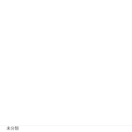
入会金OFFキャンペーン実施中
2024年4月7日
新年は1月10日より開講致します
2024年1月4日
Merry Christmas
2023年12月25日
Halloween Party
2023年11月12日
カテゴリー
お知らせ
未分類