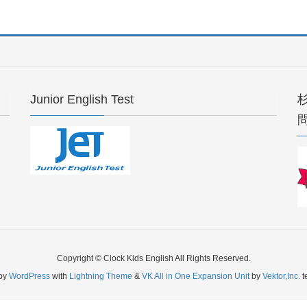
Junior English Test
Copyright © Clock Kids English All Rights Reserved.
by
WordPress
with
Lightning Theme
&
VK All in One Expansion Unit
by
Vektor,Inc.
t