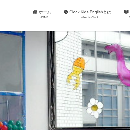
ホーム
Clock Kids Englishとは
HOME
What is Clock