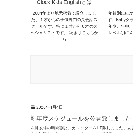
Clock Kids Englishとは
2004年より地元密着で設立しまし
年齢別に細
た、１才からの子供専門の英会話ス
す。Baby
クールです。特に１才から６才のス
年少、年中
ペシャリストです。 続きはこちらか
レベル別に
ら
2026年4月4日
新年度スケジュールを公開致しました
４月以降の時間割と、カレンダーをUP致しました。あ